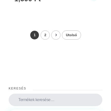
1
2
Utolsó
KERESÉS
Keresés
a
következőre: