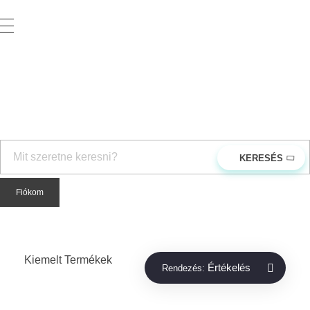
Vegyesker.hu
Legjobb dekor termékek
rendeles@vegyesker.hu
+36 30 147 51 02
Fiókom
Kiemelt Termékek
Értékelés
Rendezés: