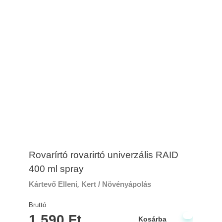
Rovarírtó rovarirtó univerzális RAID
400 ml spray
Kártevő Elleni
,
Kert / Növényápolás
Bruttó
1,590
Ft
Kosárba