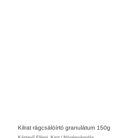
Kilrat rágcsálóírtó granulátum 150g
Kártevő Elleni
,
Kert / Növényápolás