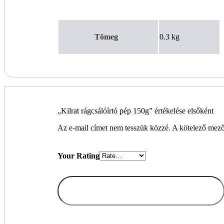
Tömeg
0.3 kg
„Kilrat rágcsálóírtó pép 150g” értékelése elsőként
Az e-mail címet nem tesszük közzé.
A kötelező mez
Your Rating