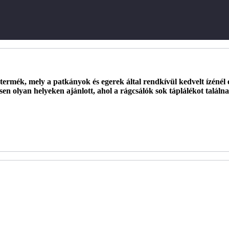
 termék, mely a patkányok és egerek által rendkívül kedvelt ízénél 
en olyan helyeken ajánlott, ahol a rágcsálók sok táplálékot találna