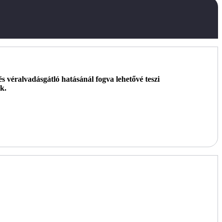
és véralvadásgátló hatásánál fogva lehetővé teszi
k.