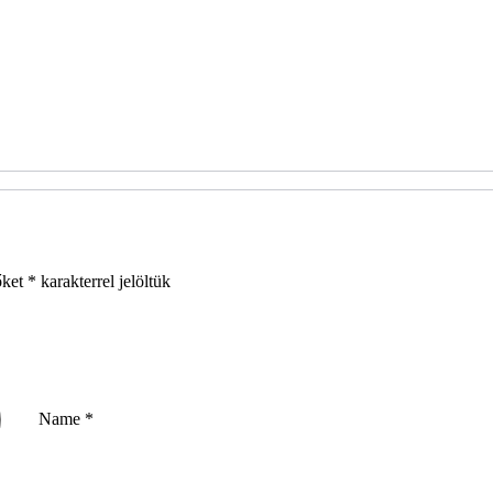
őket
*
karakterrel jelöltük
Name
*