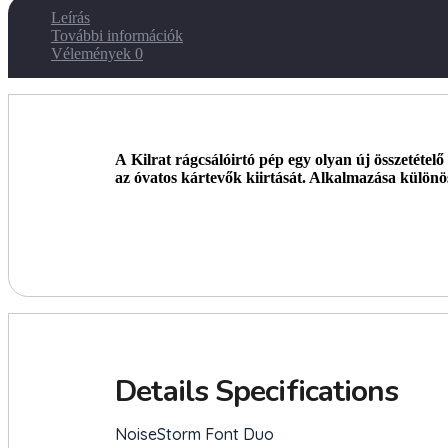
Leírás
További információk
Vélemények
0
A
Kilrat
rágcsálóirtó
pép
egy olyan új összetételő
az óvatos kártevők kiirtását. Alkalmazása különös