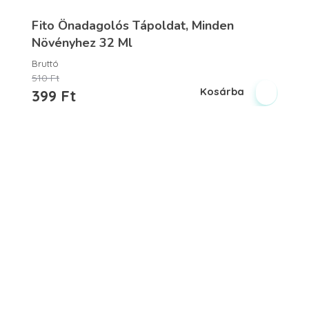
Fito Önadagolós Tápoldat, Minden
Növényhez 32 Ml
Bruttó
510
Ft
Kosárba
399
Ft