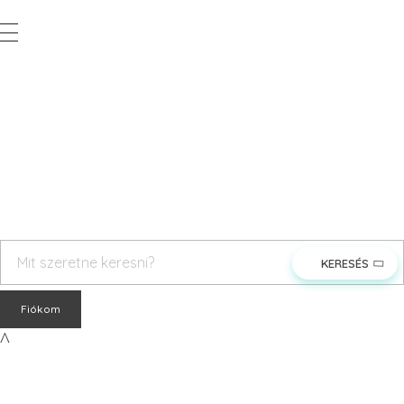
Vegyesker.hu
Legjobb dekor termékek
rendeles@vegyesker.hu
+36 30 147 51 02
Fiókom