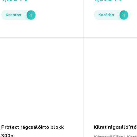
Kosárba
Kosárba
Protect rágcsálóirtó blokk
Kilrat rágcsálóírt
300g.
,
Kártevő Elleni
Kert