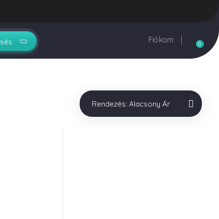
rendeles@vegyesker.hu
+36 30 147 51 02
Fiókom
0
Rendezés:
Alacsony Ár