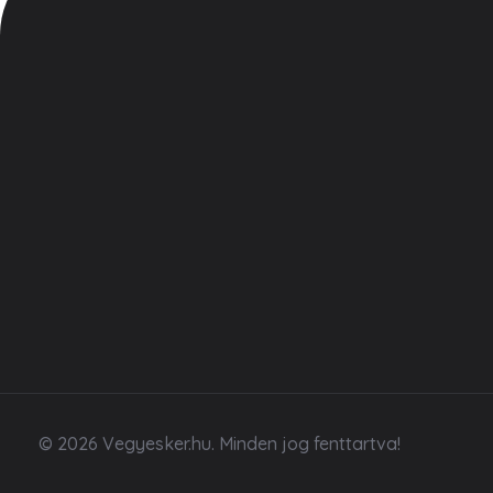
Ismerj min
Vegyesker.hu
Legjobb dekor termékek
Kezdőlap
Rólunk
Adatkezelé
Á.SZ.F
Kapcsolat
© 2026 Vegyesker.hu. Minden jog fenttartva!