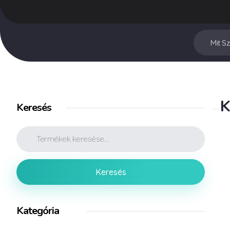
Vegyesker.hu
Legjobb dekor termékek
K
Keresés
Keresés
Kategória