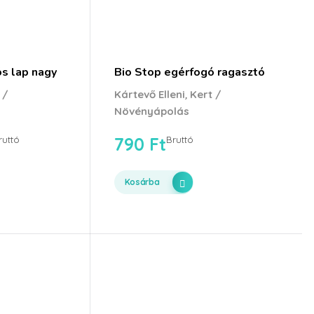
s lap nagy
Bio Stop egérfogó ragasztó
,
 /
Kártevő Elleni
Kert /
Növényápolás
790
Ft
ruttó
Bruttó
Kosárba