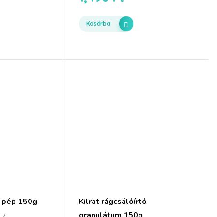
Kosárba
ó pép 150g
Kilrat rágcsálóírtó
granulátum 150g
 /