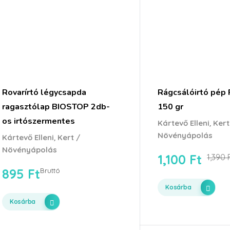
Rovarírtó légycsapda
Rágcsálóirtó pé
ragasztólap BIOSTOP 2db-
150 gr
os irtószermentes
,
Kártevő Elleni
Kert
Növényápolás
,
Kártevő Elleni
Kert /
Növényápolás
1,100
Ft
1,390
895
Ft
Bruttó
Kosárba
Kosárba