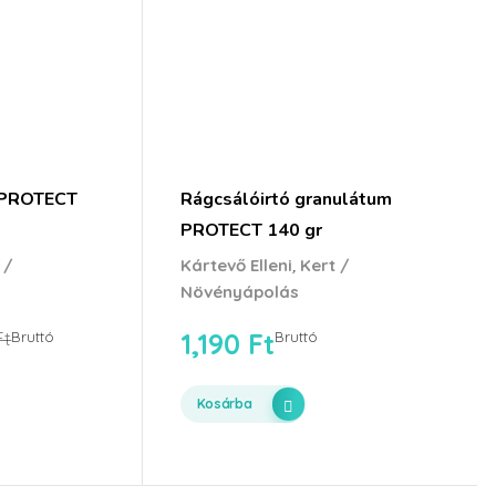
p PROTECT
Rágcsálóirtó granulátum
PROTECT 140 gr
,
 /
Kártevő Elleni
Kert /
Növényápolás
1,190
Ft
Ft
Bruttó
Bruttó
Kosárba