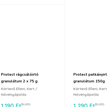
Protect rágcsálóirtó
Protect patkányir
granulátum 2 x 75 g
granulátum 150g
,
,
Kártevő Elleni
Kert /
Kártevő Elleni
Kert
Növényápolás
Növényápolás
1,190
Ft
1,290
Ft
Bruttó
Bruttó