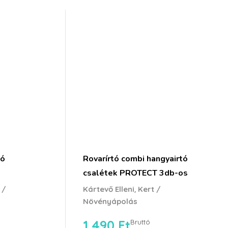
tó
Rovarírtó combi hangyairtó
csalétek PROTECT 3db-os
,
 /
Kártevő Elleni
Kert /
Növényápolás
1,490
Ft
Bruttó