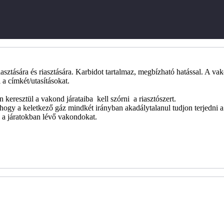
iasztására és riasztására. Karbidot tartalmaz, megbízható hatással. A va
l a címkét/utasításokat.
 keresztül a vakond járataiba kell szórni a riasztószert.
 hogy a keletkező gáz mindkét irányban akadálytalanul tudjon terjedni a 
a a járatokban lévő vakondokat.