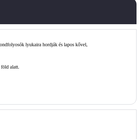
kondfolyosók lyukaira hordják és lapos kővel,
föld alatt.