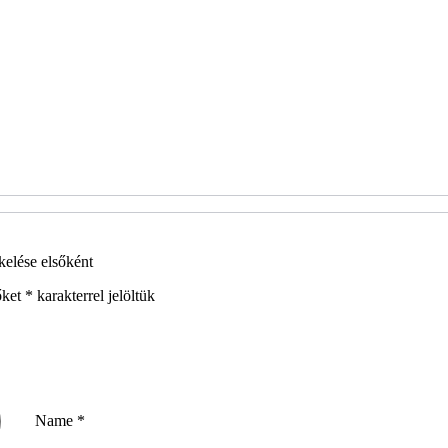
elése elsőként
őket
*
karakterrel jelöltük
Name
*