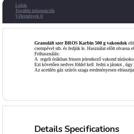
Leírás
További információk
Vélemények
0
Granulált szer BROS Karbin 500 g vakondok
elr
csempével stb. és fedjük le. Használat előtt olvassa e
Felhasználás:
A regeli órákban frissen jelentkező vakond túrásokon
Ezt követően nedves földel kell fedni a járatot , úgy
Az acetilén gáz szúrós szaga eredményesen elriasztj