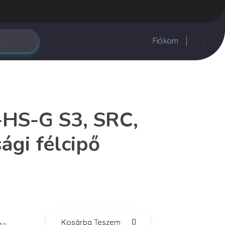
rendeles@vegyesker.hu
+36 30 147 51 02
Fiókom
0
HS-G S3, SRC,
ági félcipő
Kosárba Teszem
tó