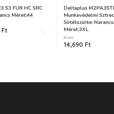
3 S3 FUR HC SRC
Deltaplus M2PA3ST
kancs Méret:44
Munkavédelmi Sztre
Sötétszürke-Narancs
Méret:3XL
0
Ft
Bruttó
14,690
Ft