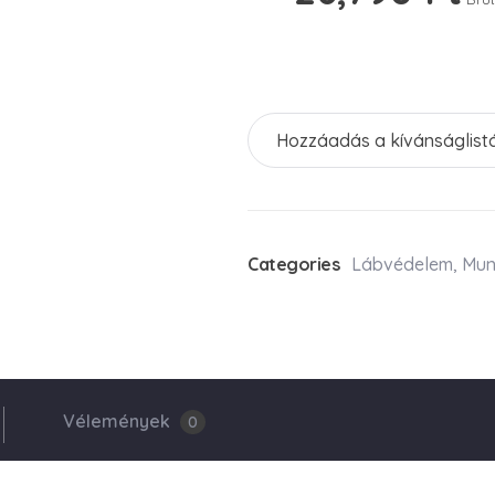
Hozzáadás a kívánságlist
Categories
Lábvédelem
,
Mun
Vélemények
0