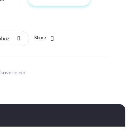
Share
ához
kavédelem