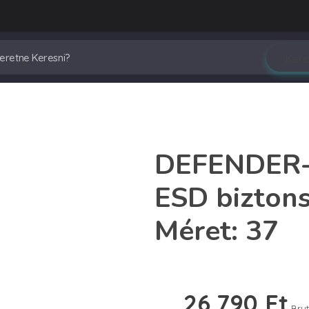
DEFENDER-
ESD biztons
Méret: 37
26,790
Ft
Brut