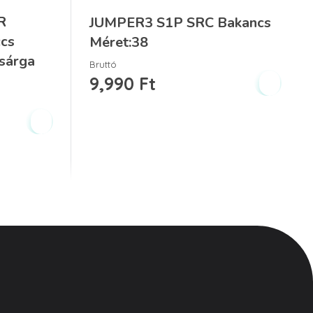
R
JUMPER3 S1P SRC Bakancs
ccs
Méret:38
sárga
Bruttó
9,990
Ft