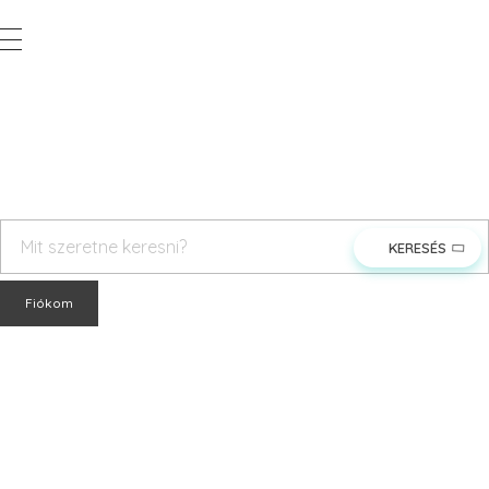
Vegyesker.hu
Legjobb dekor termékek
rendeles@vegyesker.hu
+36 30 147 51 02
Fiókom