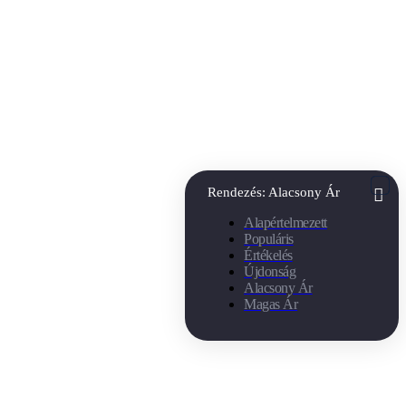
Rendezés:
Alacsony Ár
Alapértelmezett
Populáris
Értékelés
Újdonság
Alacsony Ár
Magas Ár