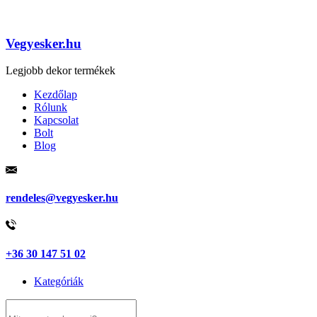
Vegyesker.hu
Legjobb dekor termékek
Kezdőlap
Rólunk
Kapcsolat
Bolt
Blog
rendeles@vegyesker.hu
+36 30 147 51 02
Kategóriák