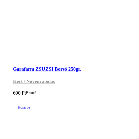
Garafarm ZSUZSI Borsó 250gr.
Kert / Növényápolás
690
Ft
Bruttó
Kosárba