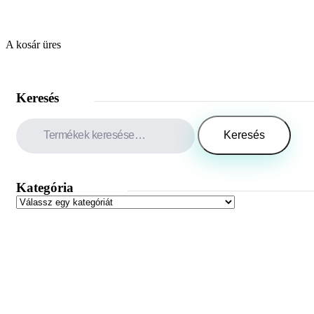
A kosár üres
Keresés
Keresés
a
Keresés
következőre:
Kategória