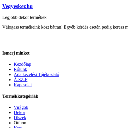
Vegyesker.hu
Legjobb dekor termékek
Válogass termékeink közt bátran! Egyéb kérdés esetén pedig keress 
Ismerj minket
Kezdőlap
Rólunk
Adatkezelési Tájékoztató
Á.SZ.F
Kapcsolat
Termékkategóriák
Virágok
Dekor
Díszek
Otthon
Kert