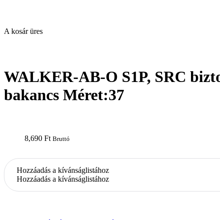
A kosár üres
open
WALKER-AB-O S1P, SRC bizto
bakancs Méret:37
8,690
Ft
Bruttó
Hozzáadás a kívánságlistához
Hozzáadás a kívánságlistához