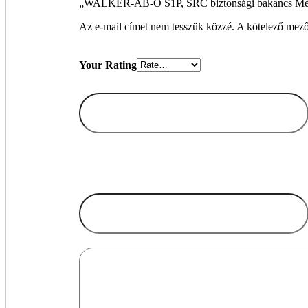
„WALKER-AB-O S1P, SRC biztonsági bakancs Méret
Az e-mail címet nem tesszük közzé.
A kötelező mez
Your Rating