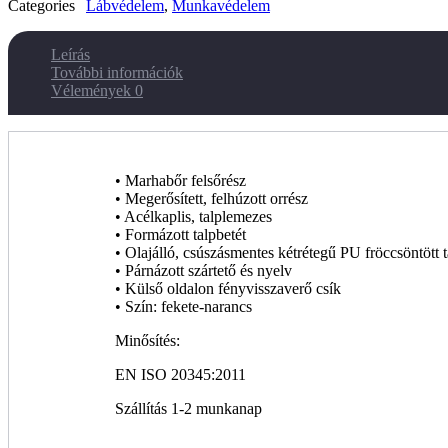
Categories
Lábvédelem
,
Munkavédelem
Leírás
További információk
Vélemények
0
• Marhabőr felsőrész
• Megerősített, felhúzott orrész
• Acélkaplis, talplemezes
• Formázott talpbetét
• Olajálló, csúszásmentes kétrétegű PU fröccsöntött 
• Párnázott szártető és nyelv
• Külső oldalon fényvisszaverő csík
• Szín: fekete-narancs
Minősítés:
EN ISO 20345:2011
Szállítás 1-2 munkanap