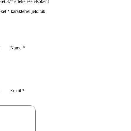
:37” értékelése elsőként
őket
*
karakterrel jelöltük
Name
*
Email
*