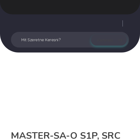
Vegyesker.hu
Legjobb dekor termékek
Fiókom
MASTER-SA-O S1P, SRC