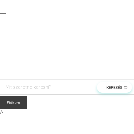
Vegyesker.hu
Legjobb dekor termékek
rendeles@vegyesker.hu
+36 30 147 51 02
Fiókom