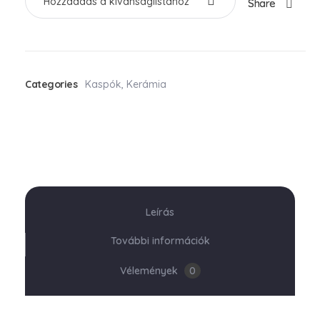
Hozzáadás a kívánságlistához
Share
Categories
Kaspók
,
Kerámia
Leírás
További információk
Vélemények
0