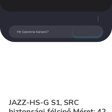
Vegyesker.hu
Legjobb dekor termékek
Fiókom
JAZZ-HS-G S1, SRC
biztonsági félcipő Méret: 42