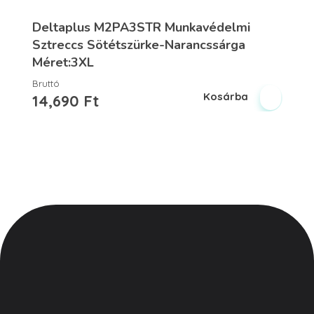
Deltaplus M2PA3STR Munkavédelmi
Sztreccs Sötétszürke-Narancssárga
Méret:3XL
Bruttó
Kosárba
14,690
Ft
Vegyesker.hu
Legjobb dekor termékek