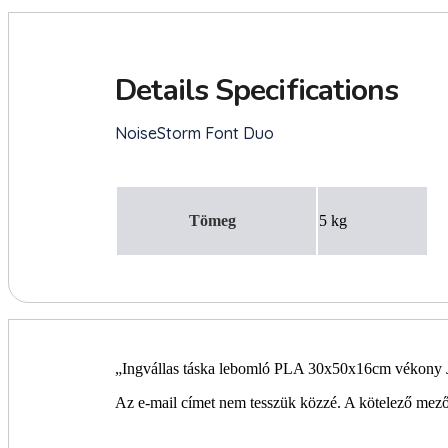
Tömeg
5 kg
„Ingvállas táska lebomló PLA 30x50x16cm vékony J
Az e-mail címet nem tesszük közzé.
A kötelező mez