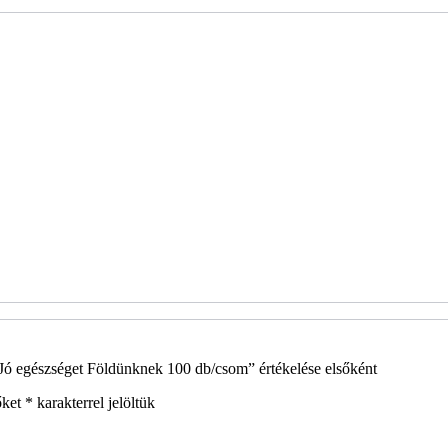
ó egészséget Földünknek 100 db/csom” értékelése elsőként
őket
*
karakterrel jelöltük