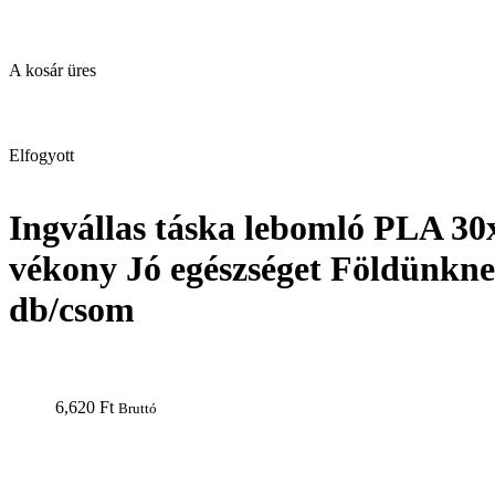
A kosár üres
open
Elfogyott
Ingvállas táska lebomló PLA 3
vékony Jó egészséget Földünkn
db/csom
6,620
Ft
Bruttó