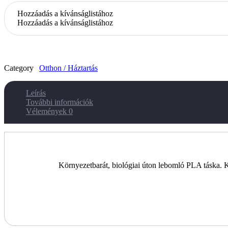
Hozzáadás a kívánságlistához
Hozzáadás a kívánságlistához
Category
Otthon / Háztartás
Leírás
További információk
Vélemények
0
Környezetbarát, biológiai úton lebomló PLA táska. 