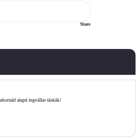
Share
ukornád alapú ingvállas táskák!