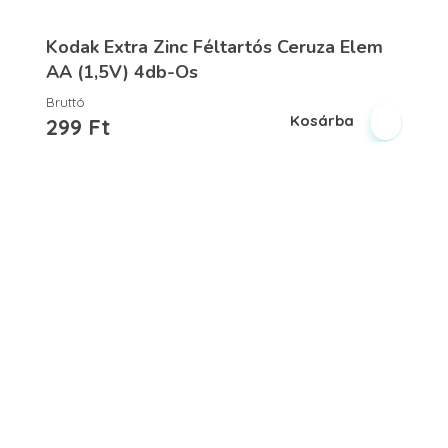
Kodak Extra Zinc Féltartós Ceruza Elem
AA (1,5V) 4db-Os
Bruttó
Kosárba
299
Ft
Vegyesker.hu
Legjobb dekor termékek