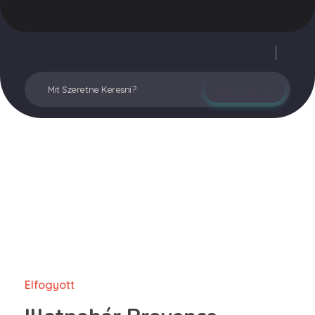
Vegyesker.hu
Legjobb dekor termékek
Fiókom
Elfogyott