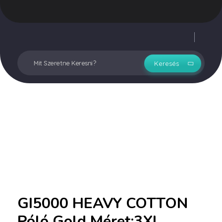
Vegyesker.hu
Legjobb dekor termékek
Fiókom
GI5000 HEAVY COTTON
Póló Gold Méret:3XL