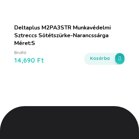
Deltaplus M2PA3STR Munkavédelmi
Sztreccs Sötétszürke-Narancssárga
Méret:S
Bruttó
Kosárba
14,690
Ft