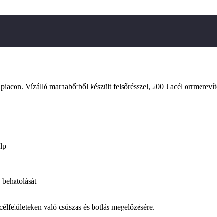
acon. Vízálló marhabőrből készült felsőrésszel, 200 J acél orrmerevítő
lp
 behatolását
célfelületeken való csúszás és botlás megelőzésére.