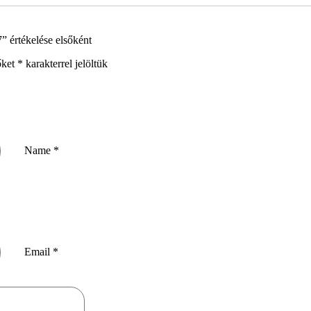
 értékelése elsőként
őket
*
karakterrel jelöltük
Name
*
Email
*