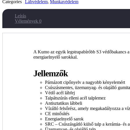
Categories
Lábvédelem
,
Munkavédelem
Leírás
Vélemények
0
A Kumo az egyik legstrapabíróbb S3 védőbakancs a pi
energiaelnyelő sarokkal.
Jellemzők
Párnázott cipőnyelv a nagyobb kényelemért
Csúszásmentes, üzemanyag- és olajálló gumita
Védő acél lábfej
Talpátszúrás elleni acél talplemez
Antisztatikus lábbeli
Vízálló felsőrész, amely megakadályozza a víz
CE minősítés
Energiaelnyelő sarok
SRC – Csúszásgátló külső talp a kerámia- és a
Üzemanyag- és olajálló talp