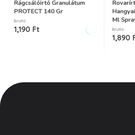
Rágcsálóirtó Granulátum
Rovarír
PROTECT 140 Gr
Hangya
Ml Spra
Bruttó
1,190
Ft
Bruttó
1,890
Ismerj min
Vegyesker.hu
Legjobb dekor termékek