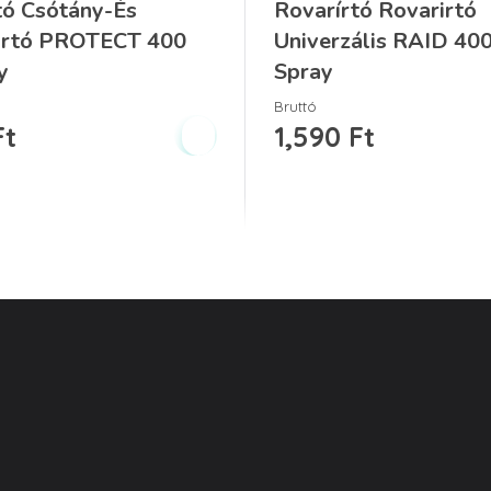
tó Csótány-És
Rovarírtó Rovarirtó
irtó PROTECT 400
Univerzális RAID 40
y
Spray
Bruttó
Ft
1,590
Ft
ket
Termékkategóriák