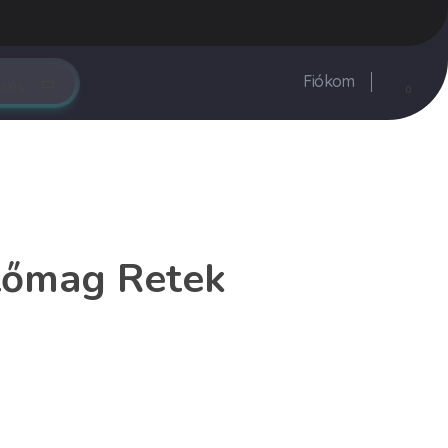
rendeles@vegyesker.hu
+36 30 147 51 02
Fiókom
0
tőmag Retek