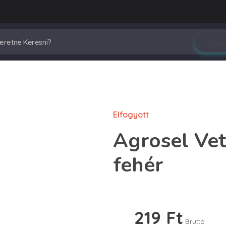
Elfogyott
Agrosel Ve
fehér
219
Ft
Bruttó