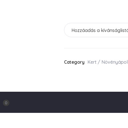
Hozzáadás a kívánságlist
Category
Kert / Növényápo
k
0