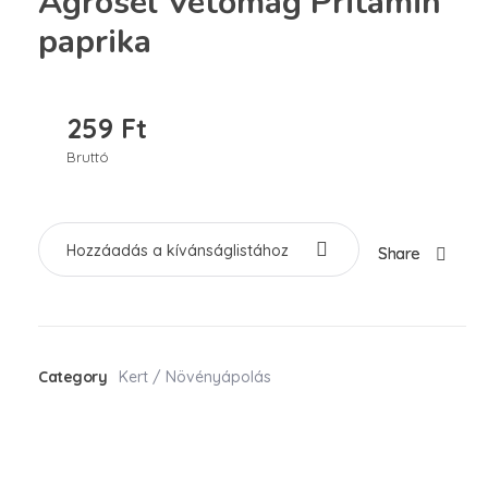
Agrosel Vetőmag Pritamin
paprika
259
Ft
Bruttó
Hozzáadás a kívánságlistához
Share
Category
Kert / Növényápolás