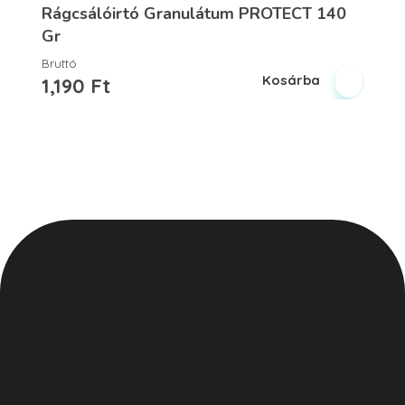
Rágcsálóirtó Granulátum PROTECT 140
Gr
Bruttó
Kosárba
1,190
Ft
Vegyesker.hu
Legjobb dekor termékek