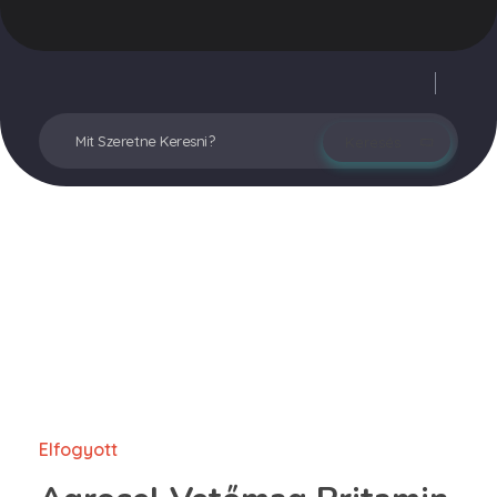
Vegyesker.hu
Legjobb dekor termékek
Fiókom
Elfogyott