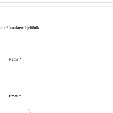
őket
*
karakterrel jelöltük
Name
*
Email
*