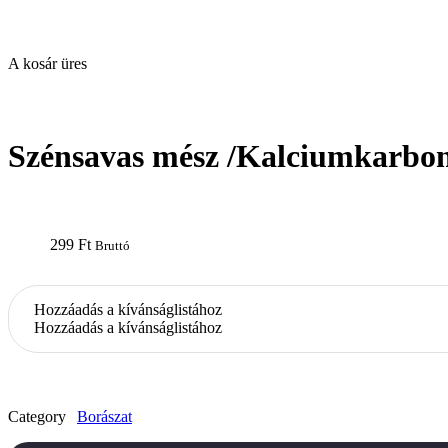
A kosár üres
open
Szénsavas mész /Kalciumkarbon
299
Ft
Bruttó
Hozzáadás a kívánságlistához
Hozzáadás a kívánságlistához
Category
Borászat