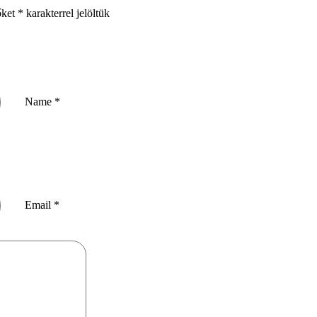
őket
*
karakterrel jelöltük
Name
*
Email
*