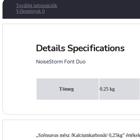
További információk
Vélemények
0
Tömeg
0.25 kg
„Szénsavas mész /Kalciumkarbonát/ 0,25kg” értékel