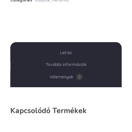
Categories
Kaspók
,
Kerámia
Leírás
További információk
Vélemények
0
Kapcsolódó Termékek