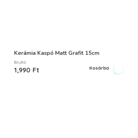
Kerámia Kaspó Matt Grafit 15cm
Bruttó
Kosárba
1,990
Ft
Vegyesker.hu
Legjobb dekor termékek