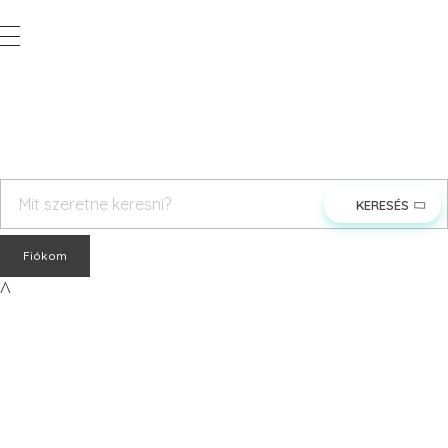
Vegyesker.hu
Legjobb dekor termékek
rendeles@vegyesker.hu
+36 30 147 51 02
Fiókom