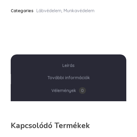
Categories
Lábvédelem
,
Munkavédelem
Leírás
További információk
Vélemények
0
Kapcsolódó Termékek