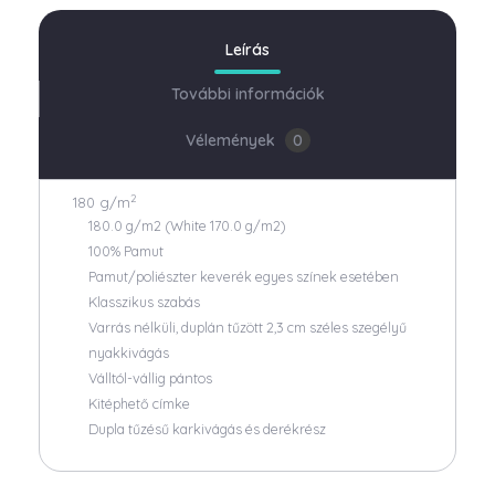
Leírás
További információk
Vélemények
0
2
180 g/m
180.0 g/m2 (White 170.0 g/m2)
100% Pamut
Pamut/poliészter keverék egyes színek esetében
Klasszikus szabás
Varrás nélküli, duplán tűzött 2,3 cm széles szegélyű
nyakkivágás
Válltól-vállig pántos
Kitéphető címke
Dupla tűzésű karkivágás és derékrész