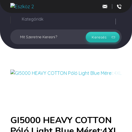
Vegyesker.hu
Legjobb dekor termékek
Kategóriák
Fiókom
GI5000 HEAVY COTTON
Póló Light Blue Méret:4XL