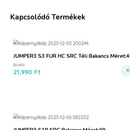
Kapcsolódó Termékek
JUMPER3 S3 FUR HC SRC Téli Bakancs Méret:4
Bruttó
K
21,990
Ft
JUMPER3 S1P SRC Bakancs Méret:39