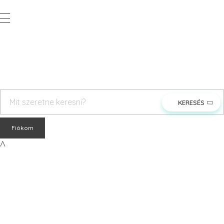
Vegyesker.hu
Legjobb dekor termékek
rendeles@vegyesker.hu
+36 30 147 51 02
Fiókom