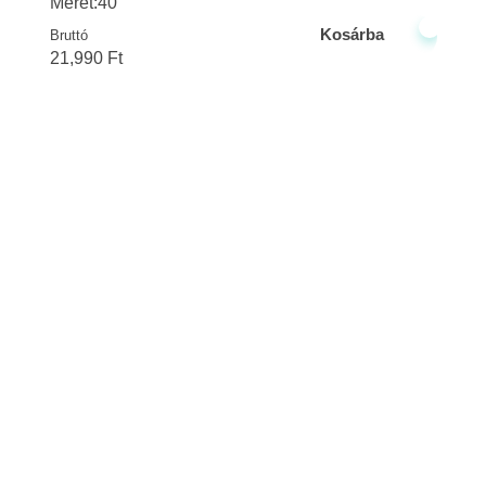
Méret:40
Kosárba
Bruttó
21,990
Ft
Vegyesker.hu
Legjobb dekor termékek
Ismerj minket
Kezdőlap
Rólunk
Adatkezelési Tájékoztató
Á.SZ.F
Kapcsolat