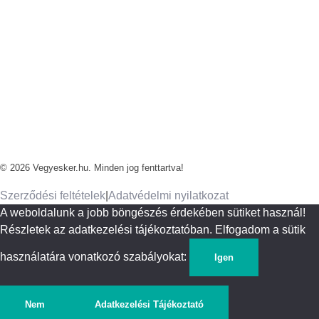
Termékkategóriák
Virágok
Dekor
Díszek
Otthon
Kert
Kövess minket
© 2026 Vegyesker.hu. Minden jog fenttartva!
Szerződési feltételek
|
Adatvédelmi nyilatkozat
A weboldalunk a jobb böngészés érdekében sütiket használ!
Részletek az adatkezelési tájékoztatóban. Elfogadom a sütik
használatára vonatkozó szabályokat:
Igen
Nem
Adatkezelési Tájékoztató