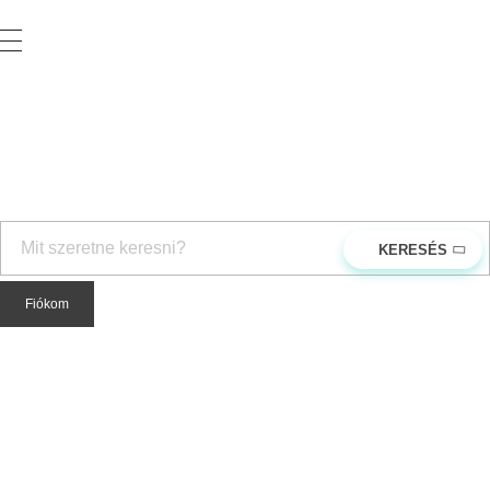
Vegyesker.hu
Legjobb dekor termékek
rendeles@vegyesker.hu
+36 30 147 51 02
Fiókom
open