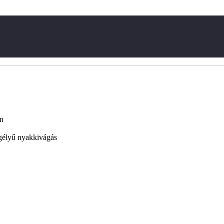
en
egélyű nyakkivágás