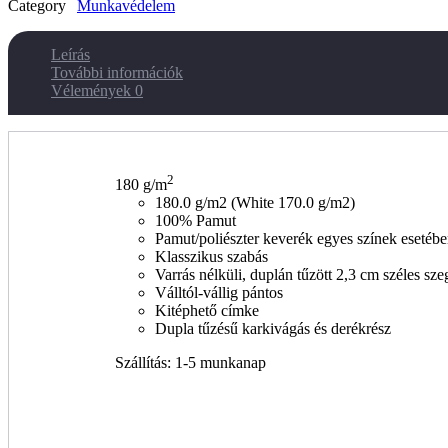
Category
Munkavédelem
Leírás
További információk
Vélemények
0
2
180 g/m
180.0 g/m2 (White 170.0 g/m2)
100% Pamut
Pamut/poliészter keverék egyes színek esetéb
Klasszikus szabás
Varrás nélküli, duplán tűzött 2,3 cm széles sz
Válltól-vállig pántos
Kitéphető címke
Dupla tűzésű karkivágás és derékrész
Szállítás: 1-5 munkanap