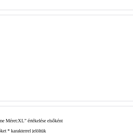
Méret:XL” értékelése elsőként
őket
*
karakterrel jelöltük