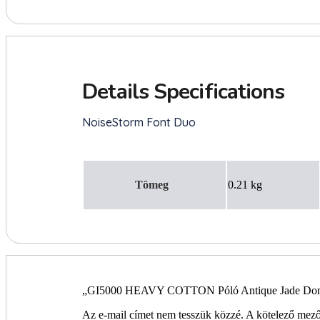
Tömeg
0.21 kg
„GI5000 HEAVY COTTON Póló Antique Jade Dome 
Az e-mail címet nem tesszük közzé.
A kötelező mez