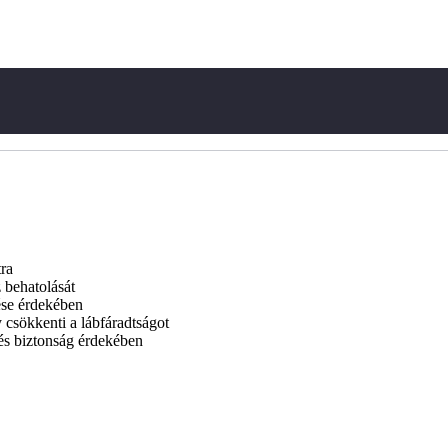
ra
 behatolását
ése érdekében
 csökkenti a lábfáradtságot
és biztonság érdekében