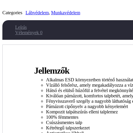
Categories
Lábvédelem
,
Munkavédelem
Leírás
Vélemények
0
Jellemzők
Alkalmas ESD környezetben történő használat
Vízálló felsőrész, amely megakadályozza a víz
Hátsó és elülső húzófül a felvétel megkönnyít
Kiválóan párnázott, komfortos talpbetét, amely
Fényvisszaverő szegély a nagyobb láthatóság 
Párnázott cipőnyelv a nagyobb kényelemért
Kompozit talpátszúrás elleni talplemez
100% fémmentes
Csúszásmentes talp
Kétrétegű talpszerkezet