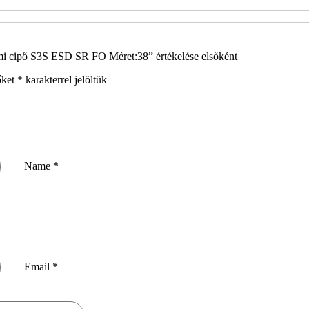
 cipő S3S ESD SR FO Méret:38” értékelése elsőként
őket
*
karakterrel jelöltük
Name
*
Email
*