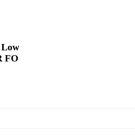
h Low
R FO