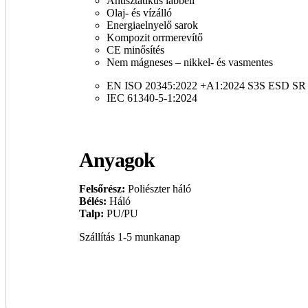
Antisztatikus lábbeli
Olaj- és vízálló
Energiaelnyelő sarok
Kompozit orrmerevítő
CE minősítés
Nem mágneses – nikkel- és vasmentes
EN ISO 20345:2022 +A1:2024 S3S ESD SR
IEC 61340-5-1:2024
Anyagok
Felsőrész:
Poliészter háló
Bélés:
Háló
Talp:
PU/PU
Szállítás 1-5 munkanap