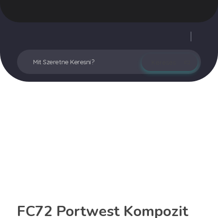
Vegyesker.hu
Legjobb dekor termékek
Fiókom
FC72 Portwest Kompozit