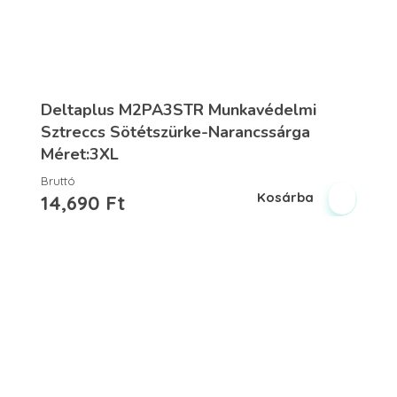
Deltaplus M2PA3STR Munkavédelmi
Sztreccs Sötétszürke-Narancssárga
Méret:3XL
Bruttó
Kosárba
14,690
Ft
Vegyesker.hu
Legjobb dekor termékek