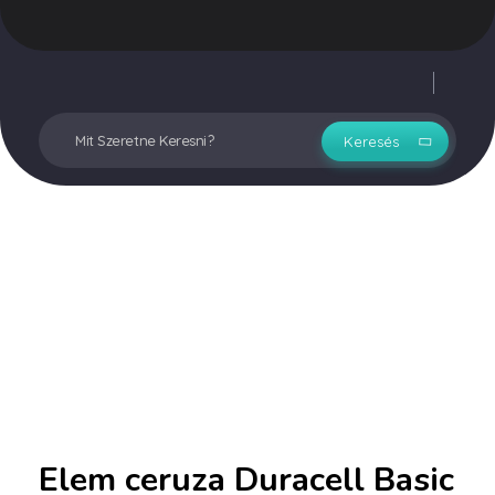
Vegyesker.hu
Legjobb dekor termékek
Fiókom
Elem ceruza Duracell Basic