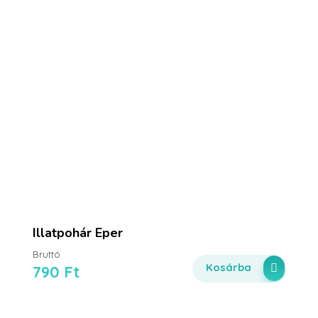
Illatpohár Eper
Bruttó
Kosárba
790
Ft