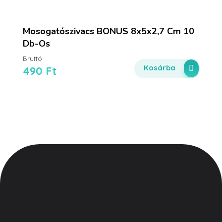
Mosogatószivacs BONUS 8x5x2,7 Cm 10
Db-Os
Bruttó
Kosárba
490
Ft
Vegyesker.hu
Legjobb dekor termékek