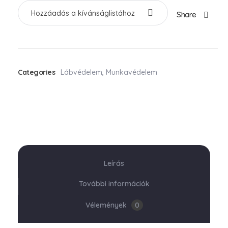
Hozzáadás a kívánságlistához
Share
Categories
Lábvédelem
,
Munkavédelem
Leírás
További információk
Vélemények
0