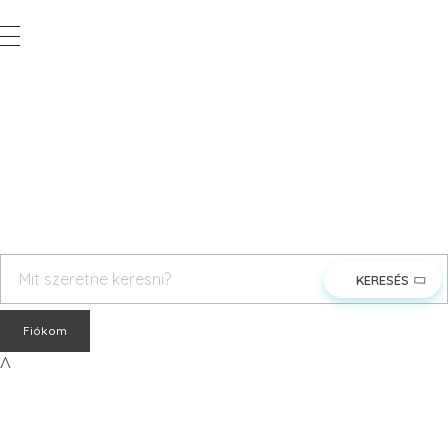
Vegyesker.hu
Legjobb dekor termékek
rendeles@vegyesker.hu
+36 30 147 51 02
Fiókom