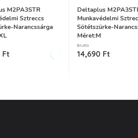
lus M2PA3STR
Deltaplus M2PA3ST
delmi Sztreccs
Munkavédelmi Sztre
ürke-Narancssárga
Sötétszürke-Narancs
3XL
Méret:M
Bruttó
0
Ft
14,690
Ft