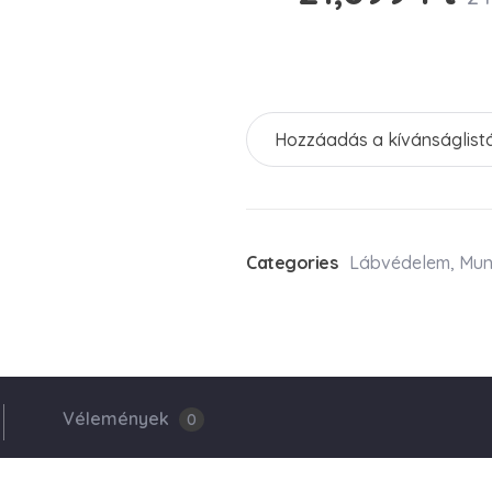
Hozzáadás a kívánságlist
Categories
Lábvédelem
,
Mun
Vélemények
0