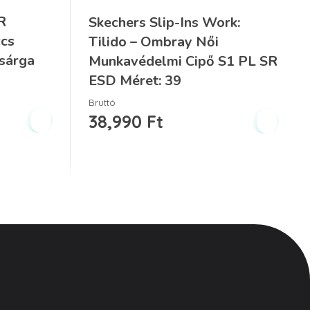
R
Skechers Slip-Ins Work:
ccs
Tilido – Ombray Női
sárga
Munkavédelmi Cipő S1 PL SR
ESD Méret: 39
Bruttó
38,990
Ft