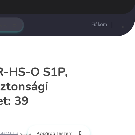
rendeles@vegyesker.hu
+36 30 147 51 02
Fiókom
0
-HS-O S1P,
ztonsági
et: 39
,690
Ft
Kosárba Teszem
Bruttó