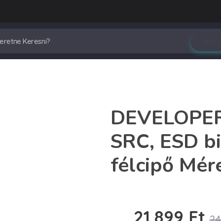
DEVELOPER
SRC, ESD bi
félcipő Mér
21,899
Ft
24