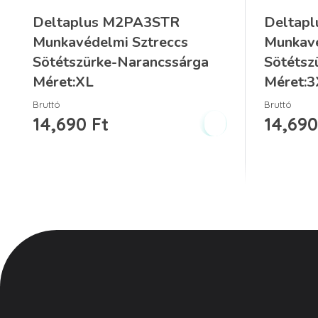
Deltaplus M2PA3STR
Deltap
Munkavédelmi Sztreccs
Munkavé
Sötétszürke-Narancssárga
Sötétsz
Méret:XL
Méret:
Bruttó
Bruttó
14,690
Ft
14,69