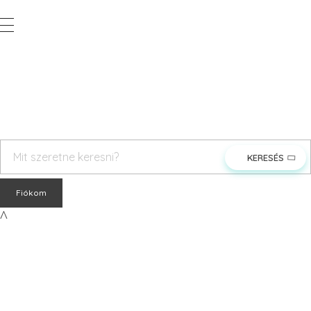
Vegyesker.hu
Legjobb dekor termékek
rendeles@vegyesker.hu
+36 30 147 51 02
Fiókom