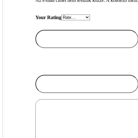
Az e-mail címet nem tesszük közzé.
A kötelező mez
Your Rating