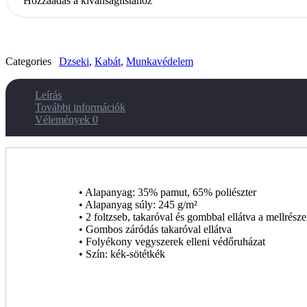
Hozzáadás a kívánságlistához
Categories
Dzseki
,
Kabát
,
Munkavédelem
Leírás
További információk
Vélemények
0
• Alapanyag: 35% pamut, 65% poliészter
• Alapanyag súly: 245 g/m²
• 2 foltzseb, takaróval és gombbal ellátva a mellrész
• Gombos záródás takaróval ellátva
• Folyékony vegyszerek elleni védőruházat
• Szín: kék-sötétkék