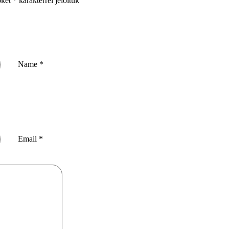
őket
*
karakterrel jelöltük
Name
*
Email
*