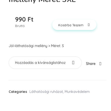
990
Ft
Kosárba Teszem
Bruttó
Jól-láthatósági mellény > Méret: S
Hozzáadás a kívánságlistához
Share
Categories
Láthatósági ruházat
,
Munkavédelem