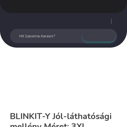
Vegyesker.hu
Legjobb dekor termékek
Fiókom
BLINKIT-Y Jól-láthatósági
mellény Méret: 3XL