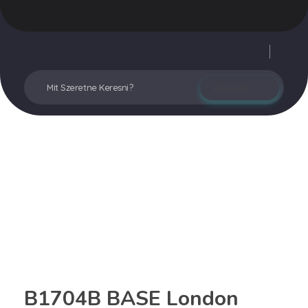
Vegyesker.hu
Legjobb dekor termékek
Fiókom
B1704B BASE London