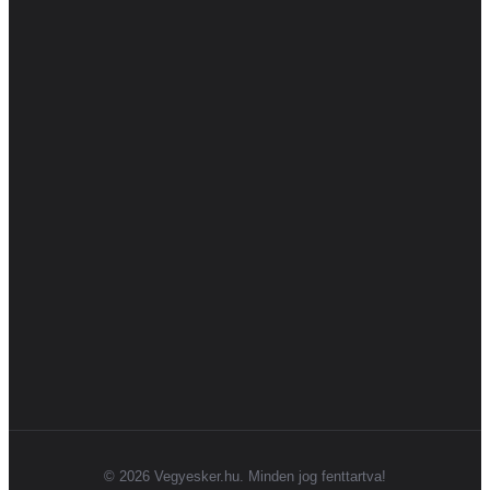
Á.SZ.F
Kapcsolat
Termékkategóriák
Virágok
Dekor
Díszek
Otthon
Kert
Kövess minket
© 2026 Vegyesker.hu. Minden jog fenttartva!