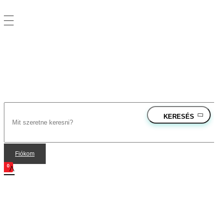
Vegyesker.hu
Legjobb dekor termékek
rendeles@vegyesker.hu
+36 30 147 51 02
Fiókom
0
open