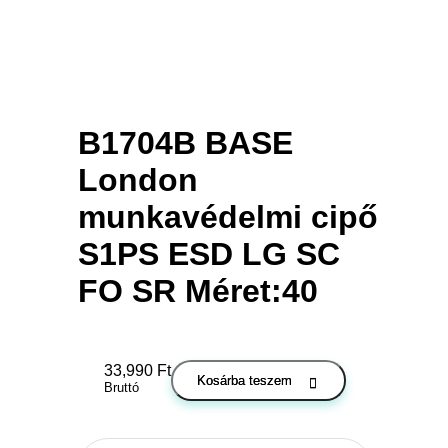
B1704B BASE
London
munkavédelmi cipő
S1PS ESD LG SC
FO SR Méret:40
33,990
Ft
Kosárba teszem
Bruttó