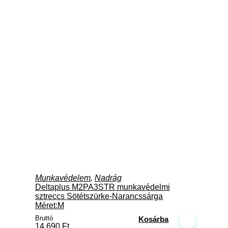
Munkavédelem
,
Nadrág
Deltaplus M2PA3STR munkavédelmi
sztreccs Sötétszürke-Narancssárga
Méret:M
Bruttó
Kosárba
14,690
Ft