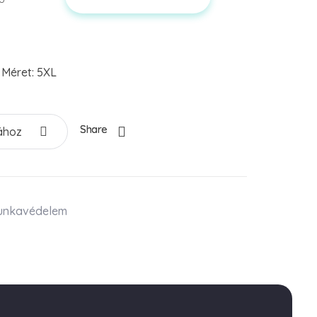
 Méret: 5XL
Share
ához
unkavédelem