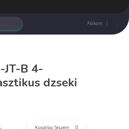
rendeles@vegyesker.hu
+36 30 147 51 02
Fiókom
0
JT-B 4-
asztikus dzseki
Kosárba Teszem
tó