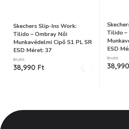
Skecher
Skechers Slip-Ins Work:
Tilido 
Tilido – Ombray Női
Munkavé
Munkavédelmi Cipő S1 PL SR
ESD Mér
ESD Méret: 37
Bruttó
Bruttó
38,99
38,990
Ft