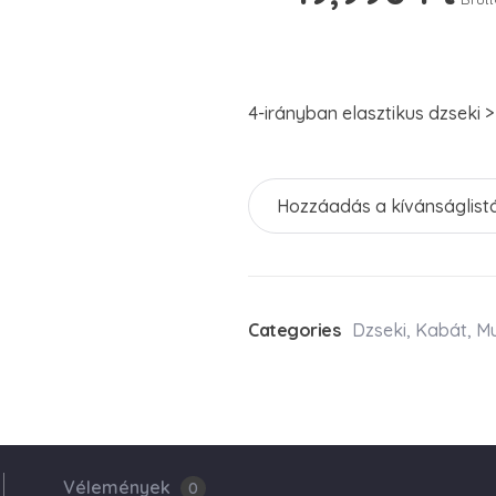
4-irányban elasztikus dzseki >
Hozzáadás a kívánságlist
Categories
Dzseki
,
Kabát
,
M
Vélemények
0