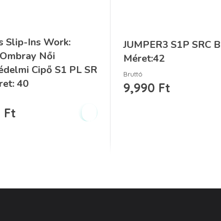
s Slip-Ins Work:
JUMPER3 S1P SRC B
– Ombray Női
Méret:42
delmi Cipő S1 PL SR
Bruttó
et: 40
9,990
Ft
0
Ft