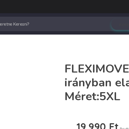
FLEXIMOVE-
irányban el
Méret:5XL
19,990
Ft
Brut