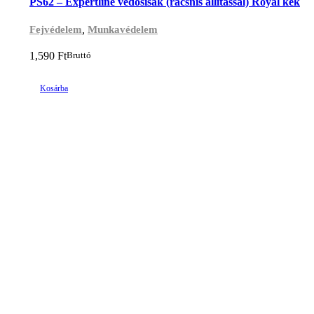
PS62 – Expertline védősisak (racsnis állítással) Royal kék
,
Fejvédelem
Munkavédelem
1,590
Ft
Bruttó
Kosárba