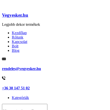
Vegyesker.hu
Legjobb dekor termékek
Kezdőlap
Rólunk
Kapcsolat
Bolt
Blog
rendeles@vegyesker.hu
+36 30 147 51 02
Kategóriák