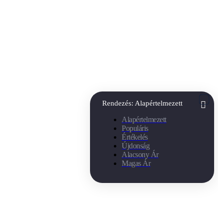
Rendezés:
Alapértelmezett
Alapértelmezett
Populáris
Értékelés
Újdonság
Alacsony Ár
Magas Ár