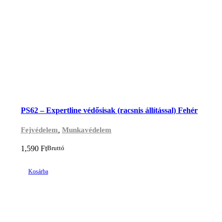
PS62 – Expertline védősisak (racsnis állítással) Fehér
,
Fejvédelem
Munkavédelem
1,590
Ft
Bruttó
Kosárba