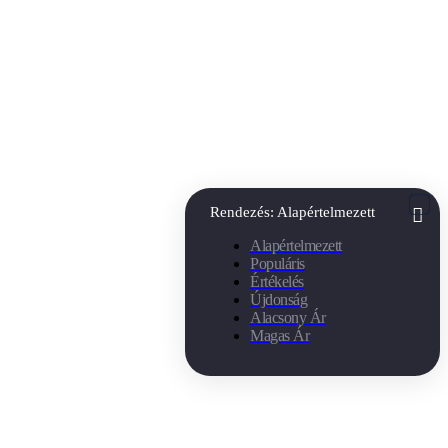
Rendezés:
Alapértelmezett
Alapértelmezett
Populáris
Értékelés
Újdonság
Alacsony Ár
Magas Ár