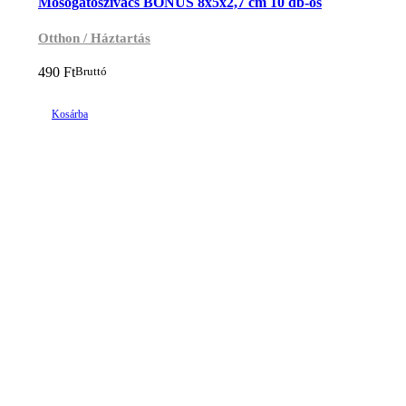
Mosogatószivacs BONUS 8x5x2,7 cm 10 db-os
Otthon / Háztartás
490
Ft
Bruttó
Kosárba