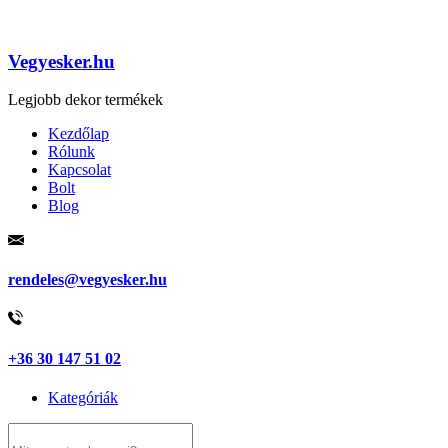
Vegyesker.hu
Legjobb dekor termékek
Kezdőlap
Rólunk
Kapcsolat
Bolt
Blog
rendeles@vegyesker.hu
+36 30 147 51 02
Kategóriák