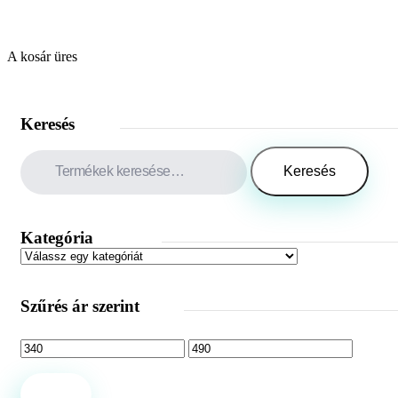
A kosár üres
Keresés
Keresés
a
Keresés
következőre:
Kategória
Szűrés ár szerint
Szűrés